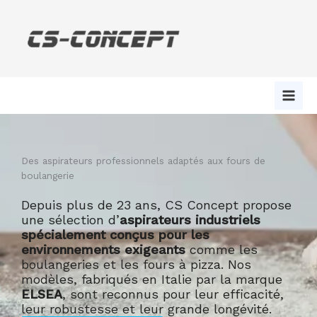
Aller
au
contenu
Des aspirateurs professionnels adaptés aux fours de
boulangerie
Depuis plus de 23 ans, CS Concept propose
une sélection d’
aspirateurs industriels
spécialement conçus pour les
environnements exigeants
comme les
boulangeries et les fours à pizza. Nos
modèles, fabriqués en Italie par la marque
ELSEA
, sont reconnus pour leur efficacité,
leur robustesse et leur grande longévité.